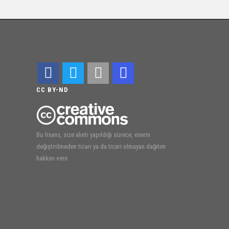
CC BY-ND
Bu lisans, size alıntı yapıldığı sürece, eserin
değiştirilmeden ticari ya da ticari olmayan dağıtım
hakkını verir.