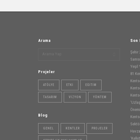
yıl içinde 3 program geliştirilmiştir. 1. Etkileşim Ağı; Hemşehri
birlikte ge
Birliği Ortak
Arama
Son 
Şehir 
Samsu
Yeşil 
Projeler
81 Ke
Kents
ATÖLYE
ETKI
EĞITIM
Kents
Kents
TASARIM
VIZYON
YÖNTEM
‘Uzlaş
Önem
Blog
Kents
Sektör
GENEL
KENTLER
PROJELER
Havza
‘Kelki