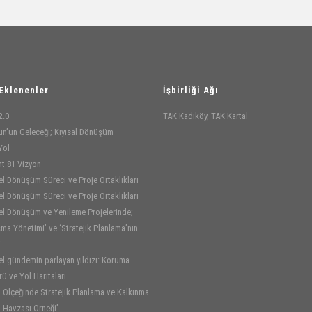
liştiriyoruz. Muğla'daki kırsal kalkınma hareketinin
parçası olmak için; www.muglabir.com
Eklenenler
İşbirliği Ağı
2.0
TAK Kadıköy, TAK Kartal
n’un Geleceği; Kıyısal Dönüşüm
Yol
nt 81 Vizyon
el Dönüşüm Süreci ve Proje Ortaklıkları
el Dönüşüm Süreci ve Proje Ortaklıkları
el Dönüşüm ve Yenileme Projelerinde;
ma Yönetimi’ ve ‘Stratejik Planlama’nın
i
el gündemin parlayan yıldızı: Koruma
ü ve Yol Haritaları
 Ölçeğinde Stratejik Planlama ve Kalkınma
t Havzası Örneği’